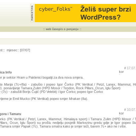
:: web časopis o penjanju ::
i::: mjesec:: [07/07]
# 17.07
ica Info
r je sektor Hram u Paklenici bogatiji za dva nova smjera.
ta Marija
(7c+/8a) - zabušio i popeo Igor Čorko (PK Vertikal / Petzl, Lanex, Mammut, H
 1. ponavljanje Tamara Zulim (HPD Mosor / Tendon, Rock Pillars, Ocun, Iglu Šport)
k
(7c) - zabušili Borijs Čujić (PD Velebit) i Igor Čorko; popeo Igor Čorko
rijeme je Emil Mucko (PK Vertikal) popeo smjer
Mrakan
(8a).
# 10.07
Igora i Tamaru
orko (PK Vertikal / Petzl, Lanex, Mammut, Himalaya sport) i Tamara Zulim (HPD Mosor / 
llars, Ocun, Iglu Šport) su prošlu nedjelju posjetili Markezinu gredu gdje je Igor popeo
St
a Tamara smjer
Papak
(7c). Tamara smatra kako je smjer teži, barem 7c+ ako ne i više.