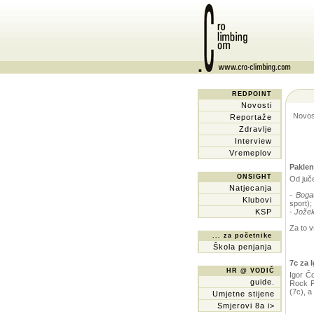
REDPOINT
Novosti
Novost
Reportaže
Zdravlje
Interview
Vremeplov
Paklen
ONSIGHT
Od juče
Natjecanja
-
Boga
Klubovi
sport);
KSP
-
Jože
Za to v
... za početnike
Škola penjanja
7c za 
HR @ VODIČ
Igor Č
guide.
Rock Pi
(7c), 
Umjetne stijene
Smjerovi 8a i>