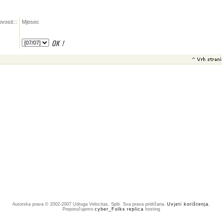
vosti:::
Mjesec
Autorska prava © 2002-2007 Udruga Velocitas, Split. Sva prava pridržana.
Uvjeti korištenja
.
Preporučujemo
cyber_Folks
replica
hosting