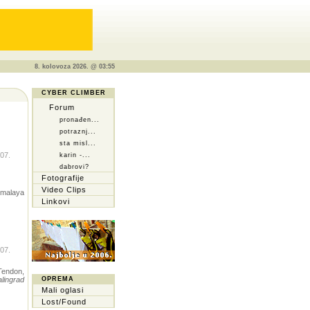
8. kolovoza 2026. @ 03:55
CYBER CLIMBER
Forum
pronađen...
potraznj...
sta misl...
.07.
karin -...
dabrovi?
Fotografije
Video Clips
imalaya
Linkovi
.07.
Tendon,
alingrad
OPREMA
Mali oglasi
Lost/Found